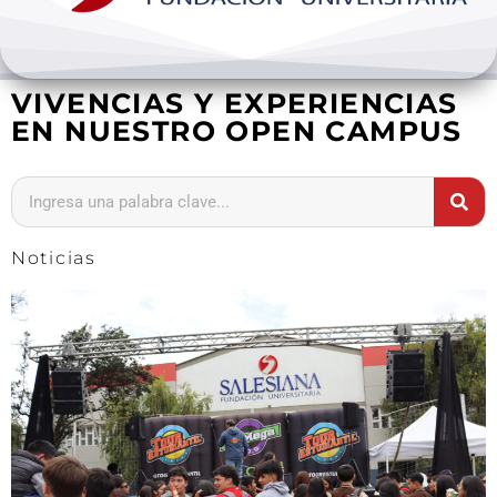
Bienestar y pastoral
VIVENCIAS Y EXPERIENCIAS
Internacionalización
EN NUESTRO OPEN CAMPUS
Investigación
Extension y desarrollo
Noticias