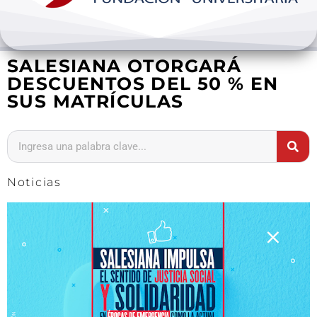
Bienestar y pastoral
SALESIANA OTORGARÁ
Internacionalización
DESCUENTOS DEL 50 % EN
SUS MATRÍCULAS
Investigación
Extension y desarrollo
Noticias