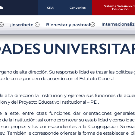
Sistema Salesiano d
CRAI
Convenios
Educación
Internacionali
¡Inscríbete!
Bienestar y pastoral
DADES
UNIVERSITA
ano de alta dirección. Su responsabilidad es trazar las políticas 
que le corresponden de acuerdo con el Estatuto General.
 alta dirección la Institución y ejercerá sus funciones de acue
ión y del Proyecto Educativo Institucional – PEI.
 a este, entre otras funciones, dar orientaciones generale
de la Institución; así como promover su estabilidad y consolidaci
son propios y los correspondientes a la Congregación Salesian
ey. También le corresponde orientar la forma de establecer el d