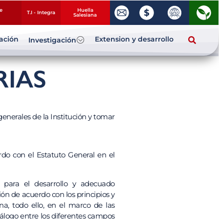
e
Huella
T.I - Integra
Salesiana
zación
Extension y desarrollo
Investigación
RIAS
generales de la Institución y tomar
rdo con el Estatuto General en el
s para el desarrollo y adecuado
ón de acuerdo con los principios y
a, todo ello, en el marco de las
iálogo entre los diferentes campos