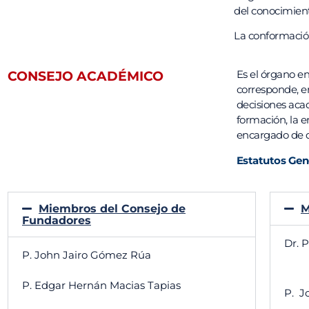
del conocimiento
La conformación
Es el órgano en
CONSEJO ACADÉMICO
corresponde, en
decisiones aca
formación, la e
encargado de d
Estatutos Gene
Miembros del Consejo de
M
Fundadores
Dr. 
P. John Jairo Gómez Rúa
P. Edgar Hernán Macias Tapias
P. J