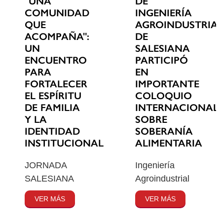
"UNA
DE
COMUNIDAD
INGENIERÍA
QUE
AGROINDUSTRIA
ACOMPAÑA":
DE
UN
SALESIANA
ENCUENTRO
PARTICIPÓ
PARA
EN
FORTALECER
IMPORTANTE
EL ESPÍRITU
COLOQUIO
DE FAMILIA
INTERNACIONAL
Y LA
SOBRE
IDENTIDAD
SOBERANÍA
INSTITUCIONAL
ALIMENTARIA
JORNADA
Ingeniería
SALESIANA
Agroindustrial
VER MÁS
VER MÁS