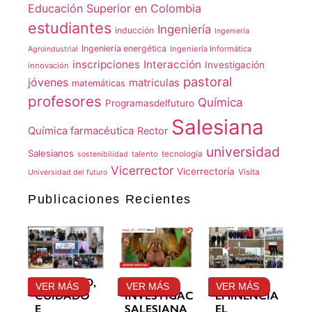
Educación Superior en Colombia
estudiantes
Ingeniería
inducción
Ingeniería
Ingeniería energética
Ingeniería Informática
Agroindustrial
inscripciones
Interacción
Investigación
innovación
pastoral
jóvenes
matriculas
matemáticas
profesores
Química
Programasdelfuturo
Salesiana
Química farmacéutica
Rector
universidad
Salesianos
talento
tecnología
sostenibilidad
Vicerrector
Vicerrectoría
Visita
Universidad del futuro
Publicaciones Recientes
GRATITUD,
LA
SU
VER MÁS
VER MÁS
VER MÁS
CUIDADO
INVESTIGACIÓN
EMINENCIA
E
SALESIANA
EL