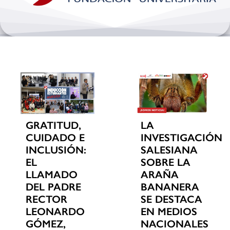
Bienestar y pastoral
Internacionalización
Investigación
Extension y desarrollo
GRATITUD,
LA
CUIDADO E
INVESTIGACIÓN
INCLUSIÓN:
SALESIANA
EL
SOBRE LA
LLAMADO
ARAÑA
DEL PADRE
BANANERA
RECTOR
SE DESTACA
LEONARDO
EN MEDIOS
GÓMEZ,
NACIONALES