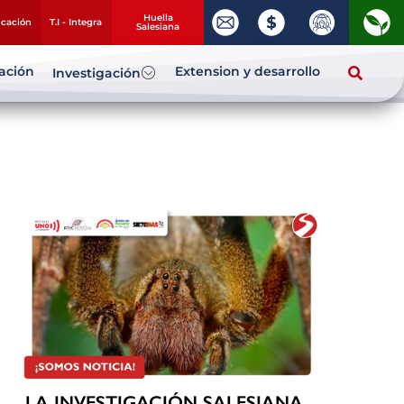
Huella
ucación
T.I - Integra
Salesiana
zación
Extension y desarrollo
Investigación
LA INVESTIGACIÓN SALESIANA