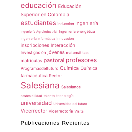
educación
Educación
Superior en Colombia
estudiantes
Ingeniería
inducción
Ingeniería energética
Ingeniería Agroindustrial
Ingeniería Informática
innovación
inscripciones
Interacción
jóvenes
Investigación
matemáticas
profesores
pastoral
matriculas
Química
Química
Programasdelfuturo
farmacéutica
Rector
Salesiana
Salesianos
talento
tecnología
sostenibilidad
universidad
Universidad del futuro
Vicerrector
Vicerrectoría
Visita
Publicaciones Recientes