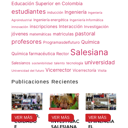
Educación Superior en Colombia
estudiantes
Ingeniería
inducción
Ingeniería
Ingeniería energética
Ingeniería Informática
Agroindustrial
inscripciones
Interacción
Investigación
innovación
pastoral
jóvenes
matriculas
matemáticas
profesores
Química
Programasdelfuturo
Salesiana
Química farmacéutica
Rector
universidad
Salesianos
talento
tecnología
sostenibilidad
Vicerrector
Vicerrectoría
Visita
Universidad del futuro
Publicaciones Recientes
GRATITUD,
LA
SU
VER MÁS
VER MÁS
VER MÁS
CUIDADO
INVESTIGACIÓN
EMINENCIA
E
SALESIANA
EL