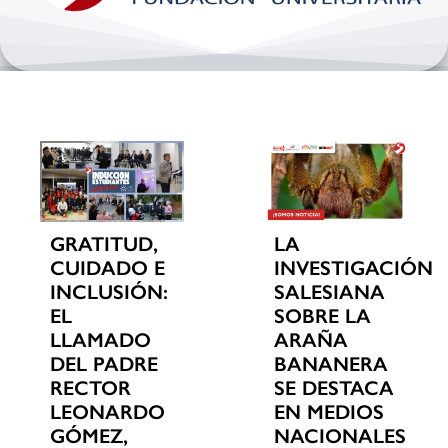
Bienestar y pastoral
Internacionalización
Investigación
Extension y desarrollo
GRATITUD,
LA
CUIDADO E
INVESTIGACIÓN
INCLUSIÓN:
SALESIANA
EL
SOBRE LA
LLAMADO
ARAÑA
DEL PADRE
BANANERA
RECTOR
SE DESTACA
LEONARDO
EN MEDIOS
GÓMEZ,
NACIONALES