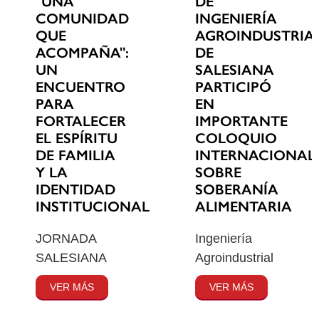
"UNA
DE
COMUNIDAD
INGENIERÍA
QUE
AGROINDUSTRIA
ACOMPAÑA":
DE
UN
SALESIANA
ENCUENTRO
PARTICIPÓ
PARA
EN
FORTALECER
IMPORTANTE
EL ESPÍRITU
COLOQUIO
DE FAMILIA
INTERNACIONAL
Y LA
SOBRE
IDENTIDAD
SOBERANÍA
INSTITUCIONAL
ALIMENTARIA
JORNADA
Ingeniería
SALESIANA
Agroindustrial
VER MÁS
VER MÁS