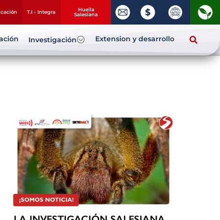
Huella
ucación
T.I - Integra
Salesiana
zación
Extension y desarrollo
Investigación
LA INVESTIGACIÓN SALESIANA