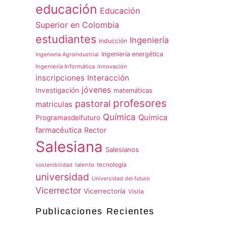
educación
Educación
Superior en Colombia
estudiantes
Ingeniería
inducción
Ingeniería energética
Ingeniería Agroindustrial
Ingeniería Informática
innovación
inscripciones
Interacción
jóvenes
Investigación
matemáticas
profesores
pastoral
matriculas
Química
Química
Programasdelfuturo
farmacéutica
Rector
Salesiana
Salesianos
talento
tecnología
sostenibilidad
universidad
Universidad del futuro
Vicerrector
Vicerrectoría
Visita
Publicaciones Recientes