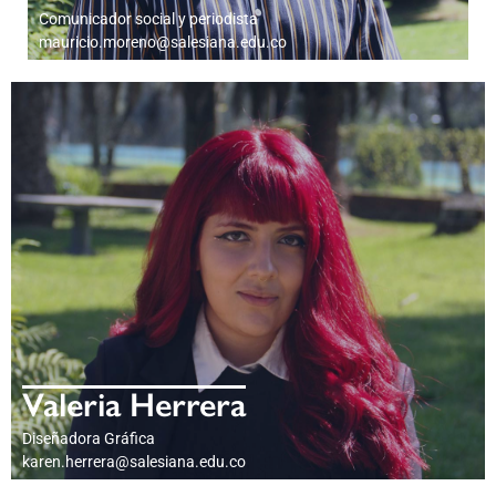
Comunicador social y periodista
mauricio.moreno@salesiana.edu.co
PERFIL PROFESIONAL
Valeria Herrera
Diseñadora Gráfica
karen.herrera@salesiana.edu.co