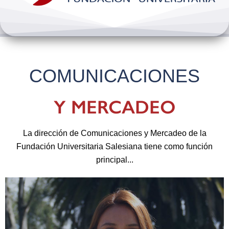
Bienestar y pastoral
Internacionalización
COMUNICACIONES
Investigación
Y MERCADEO
Extension y desarrollo
La dirección de Comunicaciones y Mercadeo de la
Fundación Universitaria Salesiana tiene como función
principal...