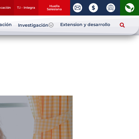
Huella
ucación
T.I - Integra
Salesiana
zación
Extension y desarrollo
Investigación