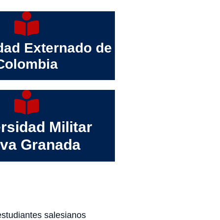
dad Externado de
Colombia
rsidad Militar
va Granada
 estudiantes salesianos