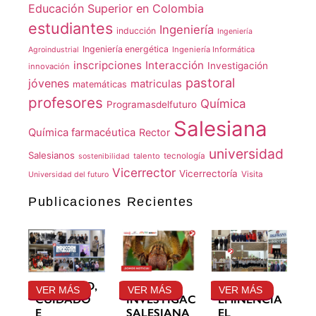
Educación Superior en Colombia
estudiantes
Ingeniería
inducción
Ingeniería
Ingeniería energética
Ingeniería Informática
Agroindustrial
inscripciones
Interacción
Investigación
innovación
pastoral
jóvenes
matriculas
matemáticas
profesores
Química
Programasdelfuturo
Salesiana
Química farmacéutica
Rector
universidad
Salesianos
talento
tecnología
sostenibilidad
Vicerrector
Vicerrectoría
Visita
Universidad del futuro
Publicaciones Recientes
GRATITUD,
LA
SU
VER MÁS
VER MÁS
VER MÁS
CUIDADO
INVESTIGACIÓN
EMINENCIA
E
SALESIANA
EL