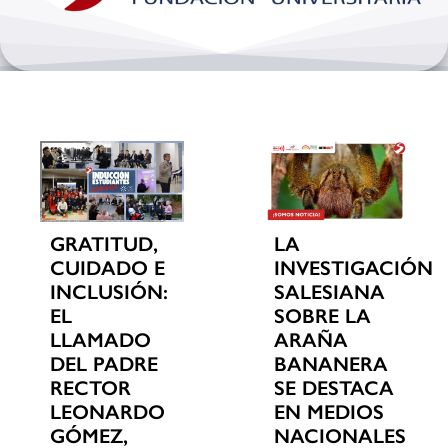
Bienestar y pastoral
Internacionalización
Investigación
Extension y desarrollo
GRATITUD,
LA
CUIDADO E
INVESTIGACIÓN
INCLUSIÓN:
SALESIANA
EL
SOBRE LA
LLAMADO
ARAÑA
DEL PADRE
BANANERA
RECTOR
SE DESTACA
LEONARDO
EN MEDIOS
GÓMEZ,
NACIONALES