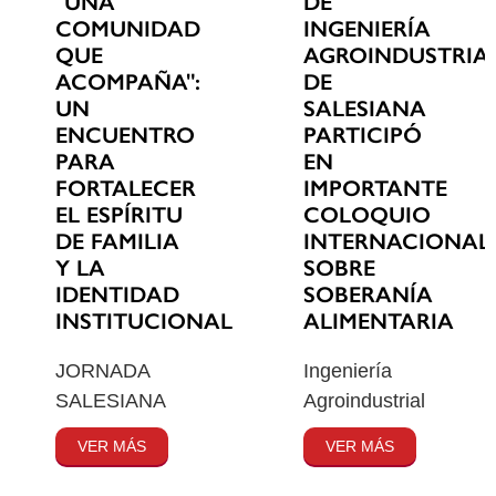
"UNA
DE
COMUNIDAD
INGENIERÍA
QUE
AGROINDUSTRIA
ACOMPAÑA":
DE
UN
SALESIANA
ENCUENTRO
PARTICIPÓ
PARA
EN
FORTALECER
IMPORTANTE
EL ESPÍRITU
COLOQUIO
DE FAMILIA
INTERNACIONAL
Y LA
SOBRE
IDENTIDAD
SOBERANÍA
INSTITUCIONAL
ALIMENTARIA
JORNADA
Ingeniería
SALESIANA
Agroindustrial
VER MÁS
VER MÁS