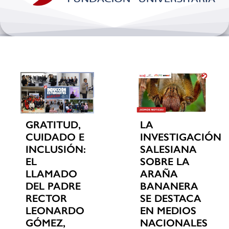
Bienestar y pastoral
Internacionalización
Investigación
Extension y desarrollo
GRATITUD,
LA
CUIDADO E
INVESTIGACIÓN
INCLUSIÓN:
SALESIANA
EL
SOBRE LA
LLAMADO
ARAÑA
DEL PADRE
BANANERA
RECTOR
SE DESTACA
LEONARDO
EN MEDIOS
GÓMEZ,
NACIONALES