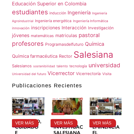
Educación Superior en Colombia
estudiantes
Ingeniería
inducción
Ingeniería
Ingeniería energética
Ingeniería Informática
Agroindustrial
inscripciones
Interacción
Investigación
innovación
pastoral
jóvenes
matriculas
matemáticas
profesores
Química
Programasdelfuturo
Salesiana
Química farmacéutica
Rector
universidad
Salesianos
talento
tecnología
sostenibilidad
Vicerrector
Vicerrectoría
Visita
Universidad del futuro
Publicaciones Recientes
GRATITUD,
LA
SU
VER MÁS
VER MÁS
VER MÁS
CUIDADO
INVESTIGACIÓN
EMINENCIA
E
SALESIANA
EL