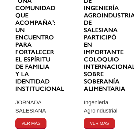
"UNA
DE
COMUNIDAD
INGENIERÍA
QUE
AGROINDUSTRIA
ACOMPAÑA":
DE
UN
SALESIANA
ENCUENTRO
PARTICIPÓ
PARA
EN
FORTALECER
IMPORTANTE
EL ESPÍRITU
COLOQUIO
DE FAMILIA
INTERNACIONAL
Y LA
SOBRE
IDENTIDAD
SOBERANÍA
INSTITUCIONAL
ALIMENTARIA
JORNADA
Ingeniería
SALESIANA
Agroindustrial
VER MÁS
VER MÁS