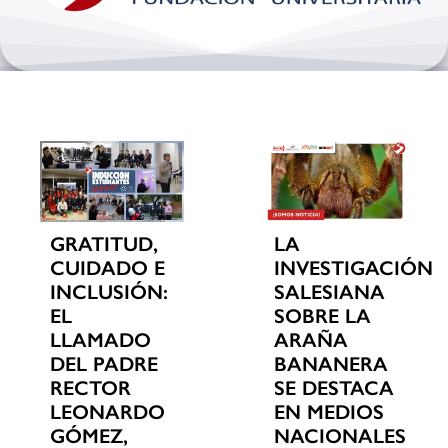
Bienestar y pastoral
Internacionalización
Investigación
Extension y desarrollo
GRATITUD,
LA
CUIDADO E
INVESTIGACIÓN
INCLUSIÓN:
SALESIANA
EL
SOBRE LA
LLAMADO
ARAÑA
DEL PADRE
BANANERA
RECTOR
SE DESTACA
LEONARDO
EN MEDIOS
GÓMEZ,
NACIONALES