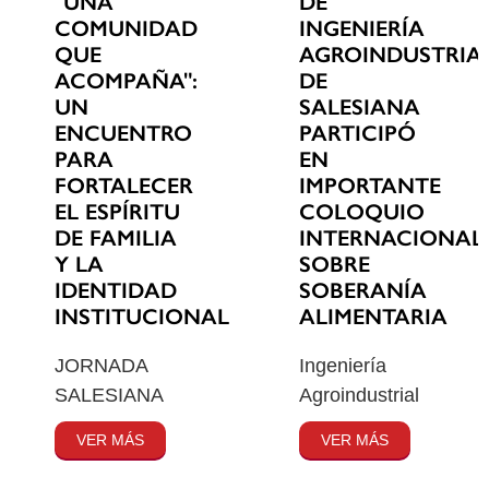
"UNA
DE
COMUNIDAD
INGENIERÍA
QUE
AGROINDUSTRIA
ACOMPAÑA":
DE
UN
SALESIANA
ENCUENTRO
PARTICIPÓ
PARA
EN
FORTALECER
IMPORTANTE
EL ESPÍRITU
COLOQUIO
DE FAMILIA
INTERNACIONAL
Y LA
SOBRE
IDENTIDAD
SOBERANÍA
INSTITUCIONAL
ALIMENTARIA
JORNADA
Ingeniería
SALESIANA
Agroindustrial
VER MÁS
VER MÁS