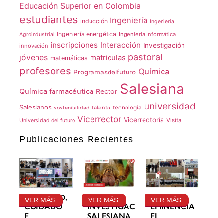
Educación Superior en Colombia
estudiantes
Ingeniería
inducción
Ingeniería
Ingeniería energética
Ingeniería Informática
Agroindustrial
inscripciones
Interacción
Investigación
innovación
pastoral
jóvenes
matriculas
matemáticas
profesores
Química
Programasdelfuturo
Salesiana
Química farmacéutica
Rector
universidad
Salesianos
talento
tecnología
sostenibilidad
Vicerrector
Vicerrectoría
Visita
Universidad del futuro
Publicaciones Recientes
GRATITUD,
LA
SU
VER MÁS
VER MÁS
VER MÁS
CUIDADO
INVESTIGACIÓN
EMINENCIA
E
SALESIANA
EL