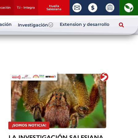
Huella
ucación
T.I - Integra
Salesiana
zación
Extension y desarrollo
Investigación
LA INVESTIGACIÓN SALESIANA