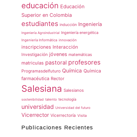
educación
Educación
Superior en Colombia
estudiantes
Ingeniería
inducción
Ingeniería energética
Ingeniería Agroindustrial
Ingeniería Informática
innovación
inscripciones
Interacción
jóvenes
Investigación
matemáticas
profesores
pastoral
matriculas
Química
Química
Programasdelfuturo
farmacéutica
Rector
Salesiana
Salesianos
talento
tecnología
sostenibilidad
universidad
Universidad del futuro
Vicerrector
Vicerrectoría
Visita
Publicaciones Recientes