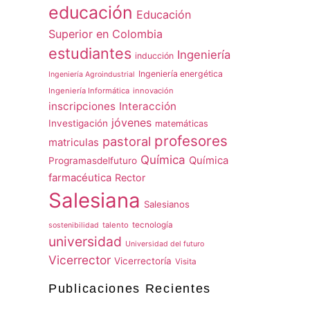
educación
Educación
Superior en Colombia
estudiantes
Ingeniería
inducción
Ingeniería energética
Ingeniería Agroindustrial
Ingeniería Informática
innovación
inscripciones
Interacción
jóvenes
Investigación
matemáticas
profesores
pastoral
matriculas
Química
Química
Programasdelfuturo
farmacéutica
Rector
Salesiana
Salesianos
talento
tecnología
sostenibilidad
universidad
Universidad del futuro
Vicerrector
Vicerrectoría
Visita
Publicaciones Recientes