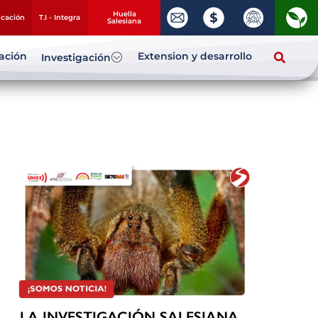
Huella
ucación
T.I - Integra
Salesiana
zación
Extension y desarrollo
Investigación
LA INVESTIGACIÓN SALESIANA