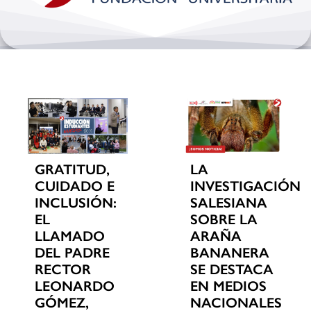
Bienestar y pastoral
Internacionalización
Investigación
Extension y desarrollo
GRATITUD,
LA
CUIDADO E
INVESTIGACIÓN
INCLUSIÓN:
SALESIANA
EL
SOBRE LA
LLAMADO
ARAÑA
DEL PADRE
BANANERA
RECTOR
SE DESTACA
LEONARDO
EN MEDIOS
GÓMEZ,
NACIONALES