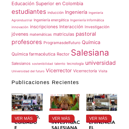
Educación Superior en Colombia
estudiantes
Ingeniería
inducción
Ingeniería
Ingeniería energética
Ingeniería Informática
Agroindustrial
inscripciones
Interacción
Investigación
innovación
pastoral
jóvenes
matriculas
matemáticas
profesores
Química
Programasdelfuturo
Salesiana
Química farmacéutica
Rector
universidad
Salesianos
talento
tecnología
sostenibilidad
Vicerrector
Vicerrectoría
Visita
Universidad del futuro
Publicaciones Recientes
GRATITUD,
LA
SU
VER MÁS
VER MÁS
VER MÁS
CUIDADO
INVESTIGACIÓN
EMINENCIA
E
SALESIANA
EL