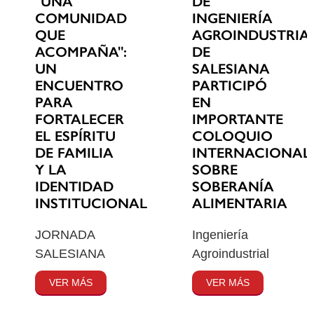
"UNA
DE
COMUNIDAD
INGENIERÍA
QUE
AGROINDUSTRIA
ACOMPAÑA":
DE
UN
SALESIANA
ENCUENTRO
PARTICIPÓ
PARA
EN
FORTALECER
IMPORTANTE
EL ESPÍRITU
COLOQUIO
DE FAMILIA
INTERNACIONAL
Y LA
SOBRE
IDENTIDAD
SOBERANÍA
INSTITUCIONAL
ALIMENTARIA
JORNADA
Ingeniería
SALESIANA
Agroindustrial
VER MÁS
VER MÁS