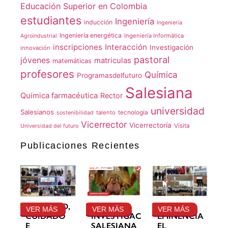
Educación Superior en Colombia
estudiantes
Ingeniería
inducción
Ingeniería
Ingeniería energética
Ingeniería Informática
Agroindustrial
inscripciones
Interacción
Investigación
innovación
pastoral
jóvenes
matriculas
matemáticas
profesores
Química
Programasdelfuturo
Salesiana
Química farmacéutica
Rector
universidad
Salesianos
talento
tecnología
sostenibilidad
Vicerrector
Vicerrectoría
Visita
Universidad del futuro
Publicaciones Recientes
GRATITUD,
LA
SU
VER MÁS
VER MÁS
VER MÁS
CUIDADO
INVESTIGACIÓN
EMINENCIA
E
SALESIANA
EL