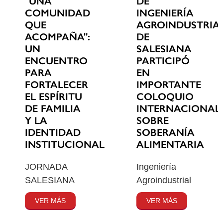
"UNA
DE
COMUNIDAD
INGENIERÍA
QUE
AGROINDUSTRIA
ACOMPAÑA":
DE
UN
SALESIANA
ENCUENTRO
PARTICIPÓ
PARA
EN
FORTALECER
IMPORTANTE
EL ESPÍRITU
COLOQUIO
DE FAMILIA
INTERNACIONAL
Y LA
SOBRE
IDENTIDAD
SOBERANÍA
INSTITUCIONAL
ALIMENTARIA
JORNADA
Ingeniería
SALESIANA
Agroindustrial
VER MÁS
VER MÁS