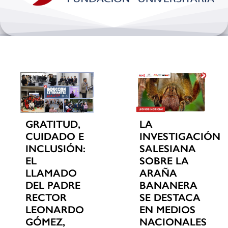
Bienestar y pastoral
Internacionalización
Investigación
Extension y desarrollo
GRATITUD,
LA
CUIDADO E
INVESTIGACIÓN
INCLUSIÓN:
SALESIANA
EL
SOBRE LA
LLAMADO
ARAÑA
DEL PADRE
BANANERA
RECTOR
SE DESTACA
LEONARDO
EN MEDIOS
GÓMEZ,
NACIONALES