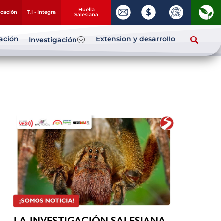
Huella
ucación
T.I - Integra
Salesiana
zación
Extension y desarrollo
Investigación
LA INVESTIGACIÓN SALESIANA