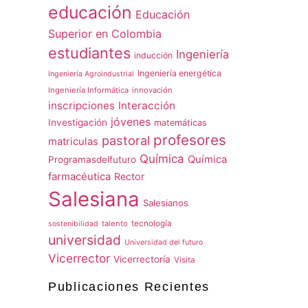
educación
Educación
Superior en Colombia
estudiantes
Ingeniería
inducción
Ingeniería energética
Ingeniería Agroindustrial
Ingeniería Informática
innovación
inscripciones
Interacción
jóvenes
Investigación
matemáticas
profesores
pastoral
matriculas
Química
Química
Programasdelfuturo
farmacéutica
Rector
Salesiana
Salesianos
talento
tecnología
sostenibilidad
universidad
Universidad del futuro
Vicerrector
Vicerrectoría
Visita
Publicaciones Recientes