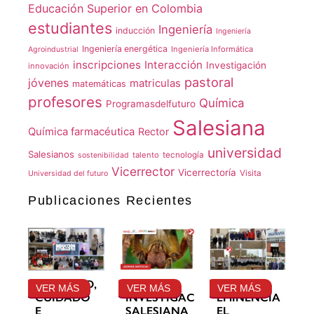
Educación Superior en Colombia
estudiantes
Ingeniería
inducción
Ingeniería
Ingeniería energética
Ingeniería Informática
Agroindustrial
inscripciones
Interacción
Investigación
innovación
pastoral
jóvenes
matriculas
matemáticas
profesores
Química
Programasdelfuturo
Salesiana
Química farmacéutica
Rector
universidad
Salesianos
talento
tecnología
sostenibilidad
Vicerrector
Vicerrectoría
Visita
Universidad del futuro
Publicaciones Recientes
GRATITUD,
LA
SU
VER MÁS
VER MÁS
VER MÁS
CUIDADO
INVESTIGACIÓN
EMINENCIA
E
SALESIANA
EL