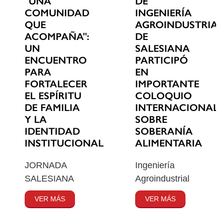
"UNA
DE
COMUNIDAD
INGENIERÍA
QUE
AGROINDUSTRIA
ACOMPAÑA":
DE
UN
SALESIANA
ENCUENTRO
PARTICIPÓ
PARA
EN
FORTALECER
IMPORTANTE
EL ESPÍRITU
COLOQUIO
DE FAMILIA
INTERNACIONAL
Y LA
SOBRE
IDENTIDAD
SOBERANÍA
INSTITUCIONAL
ALIMENTARIA
JORNADA
Ingeniería
SALESIANA
Agroindustrial
VER MÁS
VER MÁS