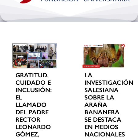
Bienestar y pastoral
Internacionalización
Investigación
Extension y desarrollo
GRATITUD,
LA
CUIDADO E
INVESTIGACIÓN
INCLUSIÓN:
SALESIANA
EL
SOBRE LA
LLAMADO
ARAÑA
DEL PADRE
BANANERA
RECTOR
SE DESTACA
LEONARDO
EN MEDIOS
GÓMEZ,
NACIONALES