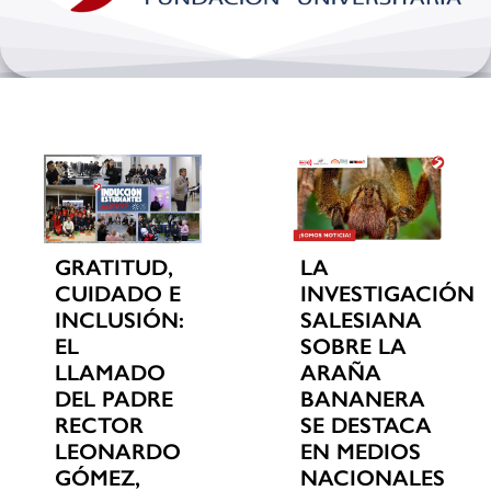
Bienestar y pastoral
Internacionalización
Investigación
Extension y desarrollo
GRATITUD,
LA
CUIDADO E
INVESTIGACIÓN
INCLUSIÓN:
SALESIANA
EL
SOBRE LA
LLAMADO
ARAÑA
DEL PADRE
BANANERA
RECTOR
SE DESTACA
LEONARDO
EN MEDIOS
GÓMEZ,
NACIONALES