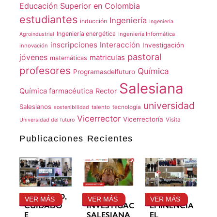
Educación Superior en Colombia
estudiantes
Ingeniería
inducción
Ingeniería
Ingeniería energética
Ingeniería Informática
Agroindustrial
inscripciones
Interacción
Investigación
innovación
pastoral
jóvenes
matriculas
matemáticas
profesores
Química
Programasdelfuturo
Salesiana
Química farmacéutica
Rector
universidad
Salesianos
talento
tecnología
sostenibilidad
Vicerrector
Vicerrectoría
Visita
Universidad del futuro
Publicaciones Recientes
GRATITUD,
LA
SU
VER MÁS
VER MÁS
VER MÁS
CUIDADO
INVESTIGACIÓN
EMINENCIA
E
SALESIANA
EL