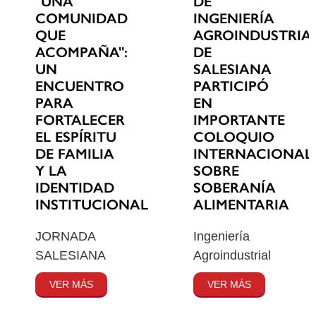
"UNA
DE
COMUNIDAD
INGENIERÍA
QUE
AGROINDUSTRIA
ACOMPAÑA":
DE
UN
SALESIANA
ENCUENTRO
PARTICIPÓ
PARA
EN
FORTALECER
IMPORTANTE
EL ESPÍRITU
COLOQUIO
DE FAMILIA
INTERNACIONAL
Y LA
SOBRE
IDENTIDAD
SOBERANÍA
INSTITUCIONAL
ALIMENTARIA
JORNADA
Ingeniería
SALESIANA
Agroindustrial
VER MÁS
VER MÁS