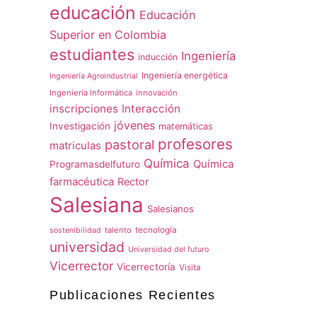
educación
Educación
Superior en Colombia
estudiantes
Ingeniería
inducción
Ingeniería energética
Ingeniería Agroindustrial
Ingeniería Informática
innovación
inscripciones
Interacción
jóvenes
Investigación
matemáticas
profesores
pastoral
matriculas
Química
Química
Programasdelfuturo
farmacéutica
Rector
Salesiana
Salesianos
talento
tecnología
sostenibilidad
universidad
Universidad del futuro
Vicerrector
Vicerrectoría
Visita
Publicaciones Recientes