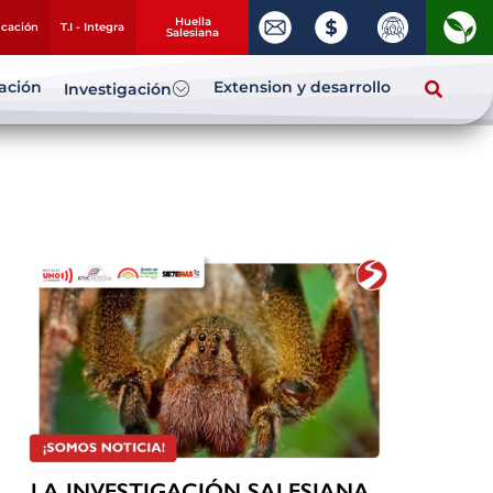
Huella
ucación
T.I - Integra
Salesiana
zación
Extension y desarrollo
Investigación
LA INVESTIGACIÓN SALESIANA