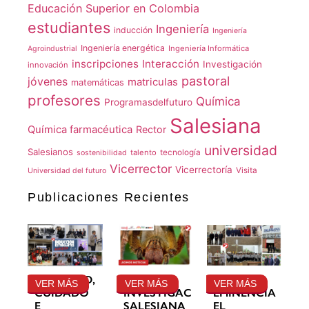
Educación Superior en Colombia
estudiantes
Ingeniería
inducción
Ingeniería
Ingeniería energética
Ingeniería Informática
Agroindustrial
inscripciones
Interacción
Investigación
innovación
pastoral
jóvenes
matriculas
matemáticas
profesores
Química
Programasdelfuturo
Salesiana
Química farmacéutica
Rector
universidad
Salesianos
talento
tecnología
sostenibilidad
Vicerrector
Vicerrectoría
Visita
Universidad del futuro
Publicaciones Recientes
GRATITUD,
LA
SU
VER MÁS
VER MÁS
VER MÁS
CUIDADO
INVESTIGACIÓN
EMINENCIA
E
SALESIANA
EL