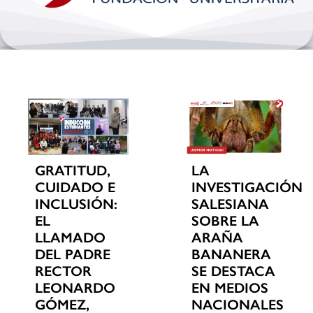
Bienestar y pastoral
Internacionalización
Investigación
Extension y desarrollo
GRATITUD,
LA
CUIDADO E
INVESTIGACIÓN
INCLUSIÓN:
SALESIANA
EL
SOBRE LA
LLAMADO
ARAÑA
DEL PADRE
BANANERA
RECTOR
SE DESTACA
LEONARDO
EN MEDIOS
GÓMEZ,
NACIONALES