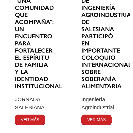
"UNA
DE
COMUNIDAD
INGENIERÍA
QUE
AGROINDUSTRIA
ACOMPAÑA":
DE
UN
SALESIANA
ENCUENTRO
PARTICIPÓ
PARA
EN
FORTALECER
IMPORTANTE
EL ESPÍRITU
COLOQUIO
DE FAMILIA
INTERNACIONAL
Y LA
SOBRE
IDENTIDAD
SOBERANÍA
INSTITUCIONAL
ALIMENTARIA
JORNADA
Ingeniería
SALESIANA
Agroindustrial
VER MÁS
VER MÁS