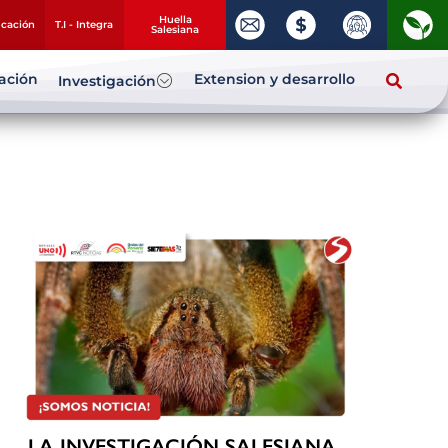
Huella
ucación
T.I - Integra
Salesiana
zación
Extension y desarrollo
Investigación
LA INVESTIGACIÓN SALESIANA