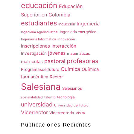
educación
Educación
Superior en Colombia
estudiantes
Ingeniería
inducción
Ingeniería energética
Ingeniería Agroindustrial
Ingeniería Informática
innovación
inscripciones
Interacción
jóvenes
Investigación
matemáticas
profesores
pastoral
matriculas
Química
Química
Programasdelfuturo
farmacéutica
Rector
Salesiana
Salesianos
talento
tecnología
sostenibilidad
universidad
Universidad del futuro
Vicerrector
Vicerrectoría
Visita
Publicaciones Recientes