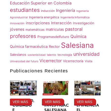
Educación Superior en Colombia
estudiantes
Ingeniería
inducción
Ingeniería
Ingeniería energética
Ingeniería Informática
Agroindustrial
inscripciones
Interacción
Investigación
innovación
pastoral
jóvenes
matriculas
matemáticas
profesores
Química
Programasdelfuturo
Salesiana
Química farmacéutica
Rector
universidad
Salesianos
talento
tecnología
sostenibilidad
Vicerrector
Vicerrectoría
Visita
Universidad del futuro
Publicaciones Recientes
GRATITUD,
LA
SU
VER MÁS
VER MÁS
VER MÁS
CUIDADO
INVESTIGACIÓN
EMINENCIA
E
SALESIANA
EL