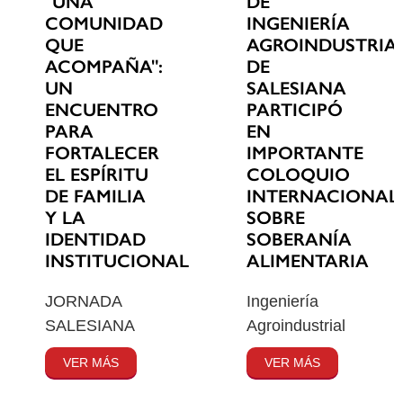
"UNA
DE
COMUNIDAD
INGENIERÍA
QUE
AGROINDUSTRIA
ACOMPAÑA":
DE
UN
SALESIANA
ENCUENTRO
PARTICIPÓ
PARA
EN
FORTALECER
IMPORTANTE
EL ESPÍRITU
COLOQUIO
DE FAMILIA
INTERNACIONAL
Y LA
SOBRE
IDENTIDAD
SOBERANÍA
INSTITUCIONAL
ALIMENTARIA
JORNADA
Ingeniería
SALESIANA
Agroindustrial
VER MÁS
VER MÁS