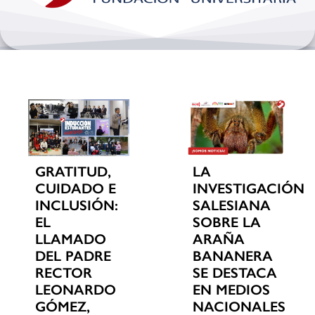
Bienestar y pastoral
Internacionalización
Investigación
Extension y desarrollo
GRATITUD,
LA
CUIDADO E
INVESTIGACIÓN
INCLUSIÓN:
SALESIANA
EL
SOBRE LA
LLAMADO
ARAÑA
DEL PADRE
BANANERA
RECTOR
SE DESTACA
LEONARDO
EN MEDIOS
GÓMEZ,
NACIONALES