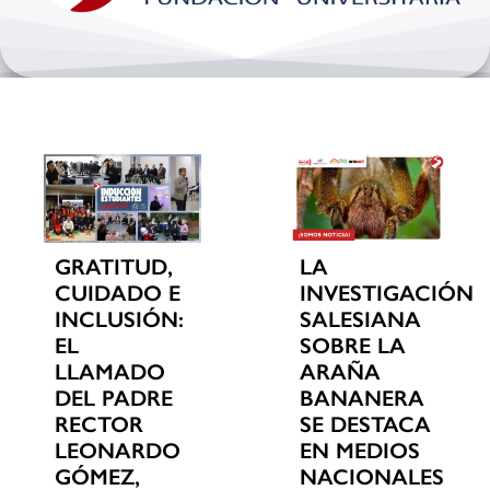
Bienestar y pastoral
Internacionalización
Investigación
Extension y desarrollo
GRATITUD,
LA
CUIDADO E
INVESTIGACIÓN
INCLUSIÓN:
SALESIANA
EL
SOBRE LA
LLAMADO
ARAÑA
DEL PADRE
BANANERA
RECTOR
SE DESTACA
LEONARDO
EN MEDIOS
GÓMEZ,
NACIONALES