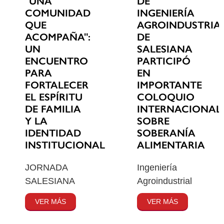
"UNA
DE
COMUNIDAD
INGENIERÍA
QUE
AGROINDUSTRIA
ACOMPAÑA":
DE
UN
SALESIANA
ENCUENTRO
PARTICIPÓ
PARA
EN
FORTALECER
IMPORTANTE
EL ESPÍRITU
COLOQUIO
DE FAMILIA
INTERNACIONAL
Y LA
SOBRE
IDENTIDAD
SOBERANÍA
INSTITUCIONAL
ALIMENTARIA
JORNADA
Ingeniería
SALESIANA
Agroindustrial
VER MÁS
VER MÁS