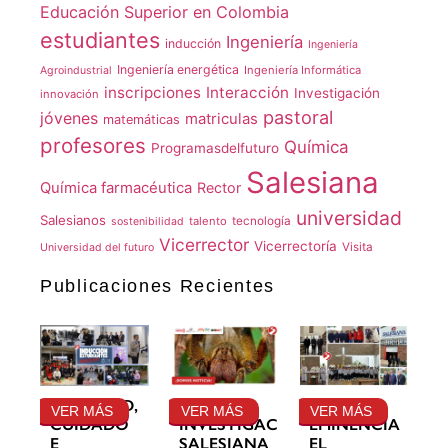
Educación Superior en Colombia
estudiantes
Ingeniería
inducción
Ingeniería
Ingeniería energética
Ingeniería Informática
Agroindustrial
inscripciones
Interacción
Investigación
innovación
pastoral
jóvenes
matriculas
matemáticas
profesores
Química
Programasdelfuturo
Salesiana
Química farmacéutica
Rector
universidad
Salesianos
talento
tecnología
sostenibilidad
Vicerrector
Vicerrectoría
Visita
Universidad del futuro
Publicaciones Recientes
GRATITUD,
LA
SU
VER MÁS
VER MÁS
VER MÁS
CUIDADO
INVESTIGACIÓN
EMINENCIA
E
SALESIANA
EL