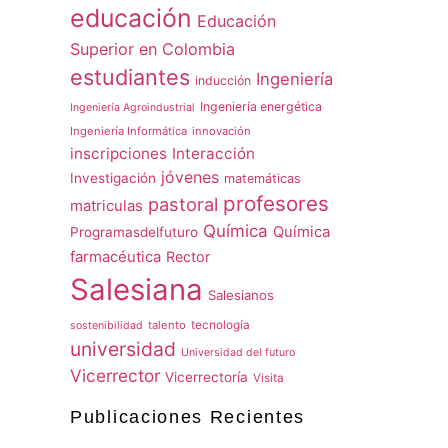
educación
Educación
Superior en Colombia
estudiantes
Ingeniería
inducción
Ingeniería energética
Ingeniería Agroindustrial
Ingeniería Informática
innovación
inscripciones
Interacción
jóvenes
Investigación
matemáticas
profesores
pastoral
matriculas
Química
Química
Programasdelfuturo
farmacéutica
Rector
Salesiana
Salesianos
talento
tecnología
sostenibilidad
universidad
Universidad del futuro
Vicerrector
Vicerrectoría
Visita
Publicaciones Recientes