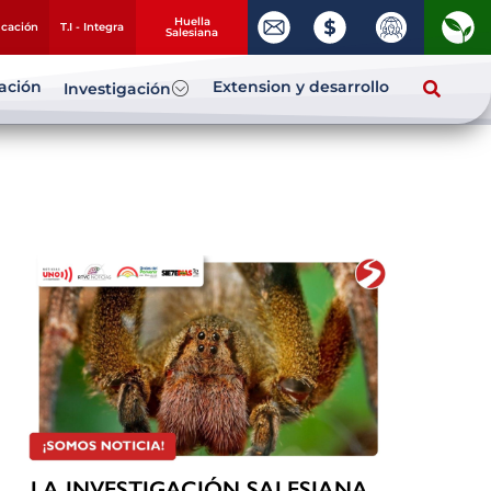
Huella
ucación
T.I - Integra
Salesiana
zación
Extension y desarrollo
Investigación
LA INVESTIGACIÓN SALESIANA