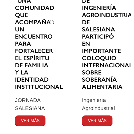
"UNA
DE
COMUNIDAD
INGENIERÍA
QUE
AGROINDUSTRIA
ACOMPAÑA":
DE
UN
SALESIANA
ENCUENTRO
PARTICIPÓ
PARA
EN
FORTALECER
IMPORTANTE
EL ESPÍRITU
COLOQUIO
DE FAMILIA
INTERNACIONAL
Y LA
SOBRE
IDENTIDAD
SOBERANÍA
INSTITUCIONAL
ALIMENTARIA
JORNADA
Ingeniería
SALESIANA
Agroindustrial
VER MÁS
VER MÁS