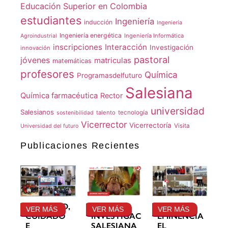
Educación Superior en Colombia
estudiantes
Ingeniería
inducción
Ingeniería
Ingeniería energética
Ingeniería Informática
Agroindustrial
inscripciones
Interacción
Investigación
innovación
pastoral
jóvenes
matriculas
matemáticas
profesores
Química
Programasdelfuturo
Salesiana
Química farmacéutica
Rector
universidad
Salesianos
talento
tecnología
sostenibilidad
Vicerrector
Vicerrectoría
Visita
Universidad del futuro
Publicaciones Recientes
GRATITUD,
LA
SU
VER MÁS
VER MÁS
VER MÁS
CUIDADO
INVESTIGACIÓN
EMINENCIA
E
SALESIANA
EL