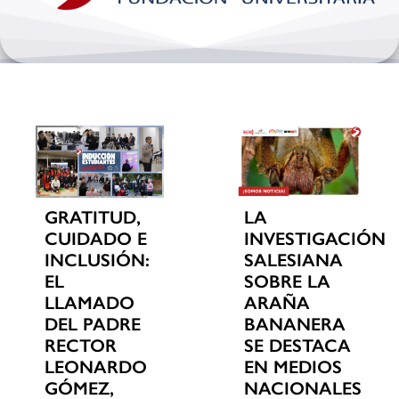
Bienestar y pastoral
Internacionalización
Investigación
Extension y desarrollo
GRATITUD,
LA
CUIDADO E
INVESTIGACIÓN
INCLUSIÓN:
SALESIANA
EL
SOBRE LA
LLAMADO
ARAÑA
DEL PADRE
BANANERA
RECTOR
SE DESTACA
LEONARDO
EN MEDIOS
GÓMEZ,
NACIONALES