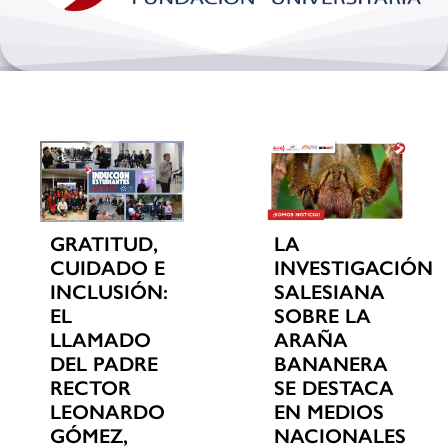
Bienestar y pastoral
Internacionalización
Investigación
Extension y desarrollo
GRATITUD,
LA
CUIDADO E
INVESTIGACIÓN
INCLUSIÓN:
SALESIANA
EL
SOBRE LA
LLAMADO
ARAÑA
DEL PADRE
BANANERA
RECTOR
SE DESTACA
LEONARDO
EN MEDIOS
GÓMEZ,
NACIONALES