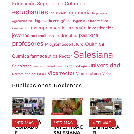
Educación Superior en Colombia
estudiantes
Ingeniería
inducción
Ingeniería
Ingeniería energética
Ingeniería Informática
Agroindustrial
inscripciones
Interacción
Investigación
innovación
pastoral
jóvenes
matriculas
matemáticas
profesores
Química
Programasdelfuturo
Salesiana
Química farmacéutica
Rector
universidad
Salesianos
talento
tecnología
sostenibilidad
Vicerrector
Vicerrectoría
Visita
Universidad del futuro
Publicaciones Recientes
GRATITUD,
LA
SU
VER MÁS
VER MÁS
VER MÁS
CUIDADO
INVESTIGACIÓN
EMINENCIA
E
SALESIANA
EL