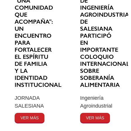
"UNA
DE
COMUNIDAD
INGENIERÍA
QUE
AGROINDUSTRIA
ACOMPAÑA":
DE
UN
SALESIANA
ENCUENTRO
PARTICIPÓ
PARA
EN
FORTALECER
IMPORTANTE
EL ESPÍRITU
COLOQUIO
DE FAMILIA
INTERNACIONAL
Y LA
SOBRE
IDENTIDAD
SOBERANÍA
INSTITUCIONAL
ALIMENTARIA
JORNADA
Ingeniería
SALESIANA
Agroindustrial
VER MÁS
VER MÁS