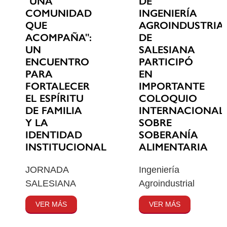
"UNA
DE
COMUNIDAD
INGENIERÍA
QUE
AGROINDUSTRIA
ACOMPAÑA":
DE
UN
SALESIANA
ENCUENTRO
PARTICIPÓ
PARA
EN
FORTALECER
IMPORTANTE
EL ESPÍRITU
COLOQUIO
DE FAMILIA
INTERNACIONAL
Y LA
SOBRE
IDENTIDAD
SOBERANÍA
INSTITUCIONAL
ALIMENTARIA
JORNADA
Ingeniería
SALESIANA
Agroindustrial
VER MÁS
VER MÁS