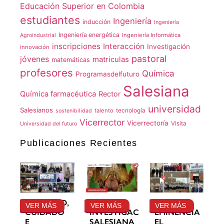
Educación Superior en Colombia
estudiantes
Ingeniería
inducción
Ingeniería
Ingeniería energética
Ingeniería Informática
Agroindustrial
inscripciones
Interacción
Investigación
innovación
pastoral
jóvenes
matriculas
matemáticas
profesores
Química
Programasdelfuturo
Salesiana
Química farmacéutica
Rector
universidad
Salesianos
talento
tecnología
sostenibilidad
Vicerrector
Vicerrectoría
Visita
Universidad del futuro
Publicaciones Recientes
GRATITUD,
LA
SU
VER MÁS
VER MÁS
VER MÁS
CUIDADO
INVESTIGACIÓN
EMINENCIA
E
SALESIANA
EL