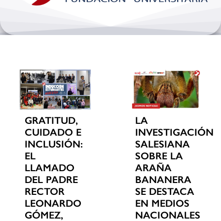
Bienestar y pastoral
Internacionalización
Investigación
Extension y desarrollo
GRATITUD,
LA
CUIDADO E
INVESTIGACIÓN
INCLUSIÓN:
SALESIANA
EL
SOBRE LA
LLAMADO
ARAÑA
DEL PADRE
BANANERA
RECTOR
SE DESTACA
LEONARDO
EN MEDIOS
GÓMEZ,
NACIONALES