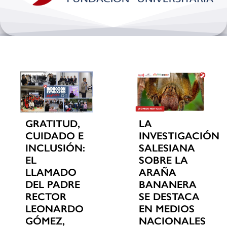
Bienestar y pastoral
Internacionalización
Investigación
Extension y desarrollo
GRATITUD,
LA
CUIDADO E
INVESTIGACIÓN
INCLUSIÓN:
SALESIANA
EL
SOBRE LA
LLAMADO
ARAÑA
DEL PADRE
BANANERA
RECTOR
SE DESTACA
LEONARDO
EN MEDIOS
GÓMEZ,
NACIONALES