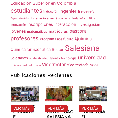
Educación Superior en Colombia
estudiantes
Ingeniería
inducción
Ingeniería
Ingeniería energética
Ingeniería Informática
Agroindustrial
inscripciones
Interacción
Investigación
innovación
pastoral
jóvenes
matriculas
matemáticas
profesores
Química
Programasdelfuturo
Salesiana
Química farmacéutica
Rector
universidad
Salesianos
talento
tecnología
sostenibilidad
Vicerrector
Vicerrectoría
Visita
Universidad del futuro
Publicaciones Recientes
GRATITUD,
LA
SU
VER MÁS
VER MÁS
VER MÁS
CUIDADO
INVESTIGACIÓN
EMINENCIA
E
SALESIANA
EL