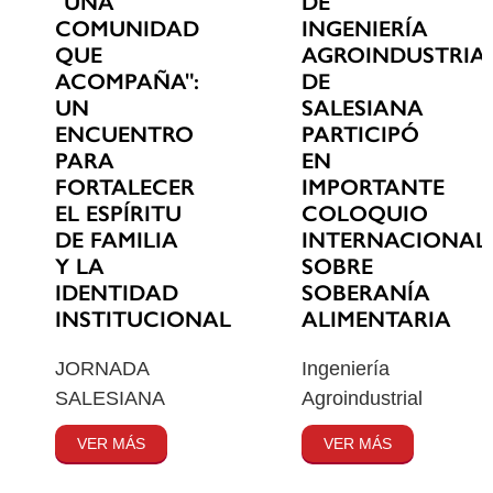
"UNA
DE
COMUNIDAD
INGENIERÍA
QUE
AGROINDUSTRIA
ACOMPAÑA":
DE
UN
SALESIANA
ENCUENTRO
PARTICIPÓ
PARA
EN
FORTALECER
IMPORTANTE
EL ESPÍRITU
COLOQUIO
DE FAMILIA
INTERNACIONAL
Y LA
SOBRE
IDENTIDAD
SOBERANÍA
INSTITUCIONAL
ALIMENTARIA
JORNADA
Ingeniería
SALESIANA
Agroindustrial
VER MÁS
VER MÁS