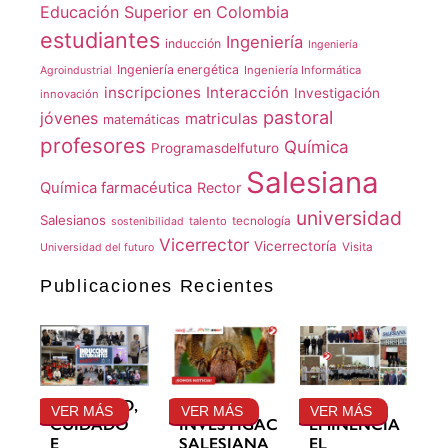
Educación Superior en Colombia
estudiantes
Ingeniería
inducción
Ingeniería
Ingeniería energética
Ingeniería Informática
Agroindustrial
inscripciones
Interacción
Investigación
innovación
pastoral
jóvenes
matriculas
matemáticas
profesores
Química
Programasdelfuturo
Salesiana
Química farmacéutica
Rector
universidad
Salesianos
talento
tecnología
sostenibilidad
Vicerrector
Vicerrectoría
Visita
Universidad del futuro
Publicaciones Recientes
GRATITUD,
LA
SU
VER MÁS
VER MÁS
VER MÁS
CUIDADO
INVESTIGACIÓN
EMINENCIA
E
SALESIANA
EL