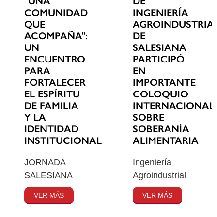
"UNA
DE
COMUNIDAD
INGENIERÍA
QUE
AGROINDUSTRIA
ACOMPAÑA":
DE
UN
SALESIANA
ENCUENTRO
PARTICIPÓ
PARA
EN
FORTALECER
IMPORTANTE
EL ESPÍRITU
COLOQUIO
DE FAMILIA
INTERNACIONAL
Y LA
SOBRE
IDENTIDAD
SOBERANÍA
INSTITUCIONAL
ALIMENTARIA
JORNADA
Ingeniería
SALESIANA
Agroindustrial
VER MÁS
VER MÁS