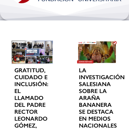
Bienestar y pastoral
Internacionalización
Investigación
Extension y desarrollo
GRATITUD,
LA
CUIDADO E
INVESTIGACIÓN
INCLUSIÓN:
SALESIANA
EL
SOBRE LA
LLAMADO
ARAÑA
DEL PADRE
BANANERA
RECTOR
SE DESTACA
LEONARDO
EN MEDIOS
GÓMEZ,
NACIONALES