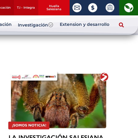
Huella
ucación
T.I - Integra
Salesiana
zación
Extension y desarrollo
Investigación
LA INVESTIGACIÓN SALESIANA