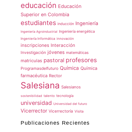
educación
Educación
Superior en Colombia
estudiantes
Ingeniería
inducción
Ingeniería energética
Ingeniería Agroindustrial
Ingeniería Informática
innovación
inscripciones
Interacción
jóvenes
Investigación
matemáticas
profesores
pastoral
matriculas
Química
Química
Programasdelfuturo
farmacéutica
Rector
Salesiana
Salesianos
talento
tecnología
sostenibilidad
universidad
Universidad del futuro
Vicerrector
Vicerrectoría
Visita
Publicaciones Recientes