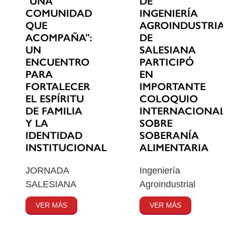
"UNA
DE
COMUNIDAD
INGENIERÍA
QUE
AGROINDUSTRIA
ACOMPAÑA":
DE
UN
SALESIANA
ENCUENTRO
PARTICIPÓ
PARA
EN
FORTALECER
IMPORTANTE
EL ESPÍRITU
COLOQUIO
DE FAMILIA
INTERNACIONAL
Y LA
SOBRE
IDENTIDAD
SOBERANÍA
INSTITUCIONAL
ALIMENTARIA
JORNADA
Ingeniería
SALESIANA
Agroindustrial
VER MÁS
VER MÁS