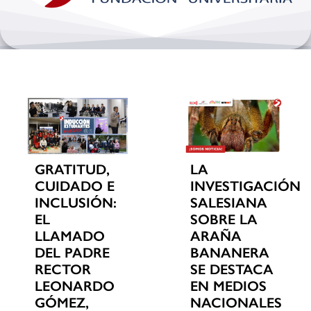
Bienestar y pastoral
Internacionalización
Investigación
Extension y desarrollo
GRATITUD,
LA
CUIDADO E
INVESTIGACIÓN
INCLUSIÓN:
SALESIANA
EL
SOBRE LA
LLAMADO
ARAÑA
DEL PADRE
BANANERA
RECTOR
SE DESTACA
LEONARDO
EN MEDIOS
GÓMEZ,
NACIONALES