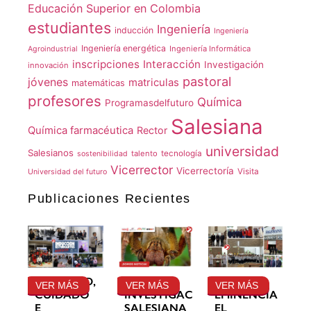
Educación Superior en Colombia
estudiantes
Ingeniería
inducción
Ingeniería
Ingeniería energética
Ingeniería Informática
Agroindustrial
inscripciones
Interacción
Investigación
innovación
pastoral
jóvenes
matriculas
matemáticas
profesores
Química
Programasdelfuturo
Salesiana
Química farmacéutica
Rector
universidad
Salesianos
talento
tecnología
sostenibilidad
Vicerrector
Vicerrectoría
Visita
Universidad del futuro
Publicaciones Recientes
GRATITUD,
LA
SU
VER MÁS
VER MÁS
VER MÁS
CUIDADO
INVESTIGACIÓN
EMINENCIA
E
SALESIANA
EL