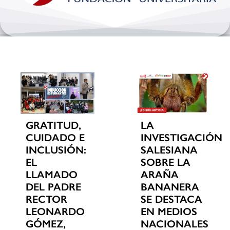
Bienestar y pastoral
Internacionalización
Investigación
Extension y desarrollo
GRATITUD,
LA
CUIDADO E
INVESTIGACIÓN
INCLUSIÓN:
SALESIANA
EL
SOBRE LA
LLAMADO
ARAÑA
DEL PADRE
BANANERA
RECTOR
SE DESTACA
LEONARDO
EN MEDIOS
GÓMEZ,
NACIONALES