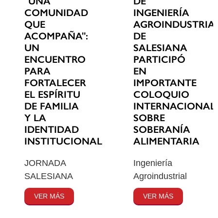
"UNA
DE
COMUNIDAD
INGENIERÍA
QUE
AGROINDUSTRIA
ACOMPAÑA":
DE
UN
SALESIANA
ENCUENTRO
PARTICIPÓ
PARA
EN
FORTALECER
IMPORTANTE
EL ESPÍRITU
COLOQUIO
DE FAMILIA
INTERNACIONAL
Y LA
SOBRE
IDENTIDAD
SOBERANÍA
INSTITUCIONAL
ALIMENTARIA
JORNADA
Ingeniería
SALESIANA
Agroindustrial
VER MÁS
VER MÁS