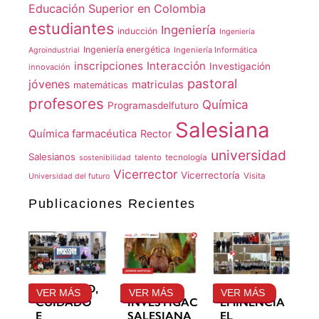
Educación Superior en Colombia
estudiantes
Ingeniería
inducción
Ingeniería
Ingeniería energética
Ingeniería Informática
Agroindustrial
inscripciones
Interacción
Investigación
innovación
pastoral
jóvenes
matriculas
matemáticas
profesores
Química
Programasdelfuturo
Salesiana
Química farmacéutica
Rector
universidad
Salesianos
talento
tecnología
sostenibilidad
Vicerrector
Vicerrectoría
Visita
Universidad del futuro
Publicaciones Recientes
GRATITUD,
LA
SU
VER MÁS
VER MÁS
VER MÁS
CUIDADO
INVESTIGACIÓN
EMINENCIA
E
SALESIANA
EL