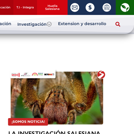
Huella
ucación
T.I - Integra
Salesiana
zación
Extension y desarrollo
Investigación
LA INVESTIGACIÓN SALESIANA