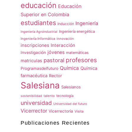
educación
Educación
Superior en Colombia
estudiantes
Ingeniería
inducción
Ingeniería energética
Ingeniería Agroindustrial
Ingeniería Informática
innovación
inscripciones
Interacción
jóvenes
Investigación
matemáticas
profesores
pastoral
matriculas
Química
Química
Programasdelfuturo
farmacéutica
Rector
Salesiana
Salesianos
talento
tecnología
sostenibilidad
universidad
Universidad del futuro
Vicerrector
Vicerrectoría
Visita
Publicaciones Recientes