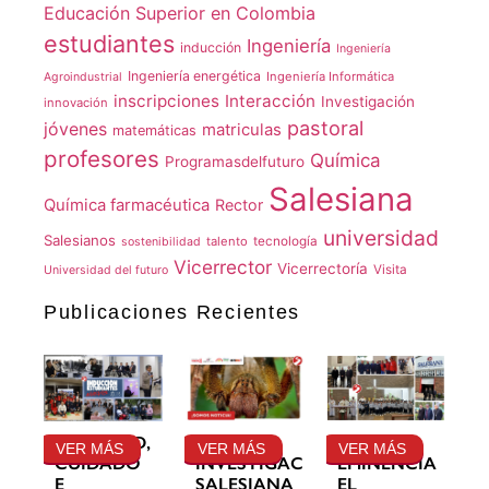
Educación Superior en Colombia
estudiantes
Ingeniería
inducción
Ingeniería
Ingeniería energética
Ingeniería Informática
Agroindustrial
inscripciones
Interacción
Investigación
innovación
pastoral
jóvenes
matriculas
matemáticas
profesores
Química
Programasdelfuturo
Salesiana
Química farmacéutica
Rector
universidad
Salesianos
talento
tecnología
sostenibilidad
Vicerrector
Vicerrectoría
Visita
Universidad del futuro
Publicaciones Recientes
GRATITUD,
LA
SU
VER MÁS
VER MÁS
VER MÁS
CUIDADO
INVESTIGACIÓN
EMINENCIA
E
SALESIANA
EL