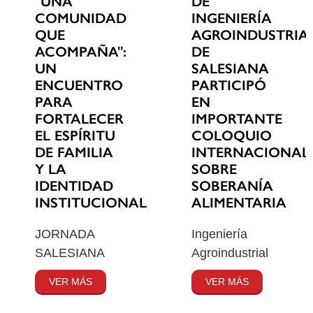
"UNA
DE
COMUNIDAD
INGENIERÍA
QUE
AGROINDUSTRIA
ACOMPAÑA":
DE
UN
SALESIANA
ENCUENTRO
PARTICIPÓ
PARA
EN
FORTALECER
IMPORTANTE
EL ESPÍRITU
COLOQUIO
DE FAMILIA
INTERNACIONAL
Y LA
SOBRE
IDENTIDAD
SOBERANÍA
INSTITUCIONAL
ALIMENTARIA
JORNADA
Ingeniería
SALESIANA
Agroindustrial
VER MÁS
VER MÁS