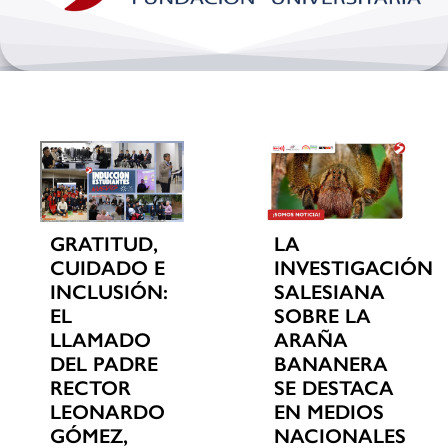
Bienestar y pastoral
Internacionalización
Investigación
Extension y desarrollo
GRATITUD,
LA
CUIDADO E
INVESTIGACIÓN
INCLUSIÓN:
SALESIANA
EL
SOBRE LA
LLAMADO
ARAÑA
DEL PADRE
BANANERA
RECTOR
SE DESTACA
LEONARDO
EN MEDIOS
GÓMEZ,
NACIONALES