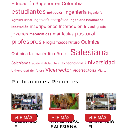
Educación Superior en Colombia
estudiantes
Ingeniería
inducción
Ingeniería
Ingeniería energética
Ingeniería Informática
Agroindustrial
inscripciones
Interacción
Investigación
innovación
pastoral
jóvenes
matriculas
matemáticas
profesores
Química
Programasdelfuturo
Salesiana
Química farmacéutica
Rector
universidad
Salesianos
talento
tecnología
sostenibilidad
Vicerrector
Vicerrectoría
Visita
Universidad del futuro
Publicaciones Recientes
GRATITUD,
LA
SU
VER MÁS
VER MÁS
VER MÁS
CUIDADO
INVESTIGACIÓN
EMINENCIA
E
SALESIANA
EL