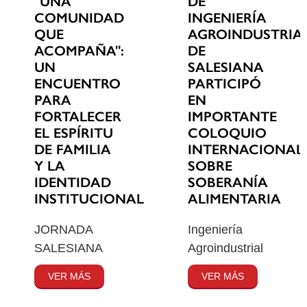
"UNA
DE
COMUNIDAD
INGENIERÍA
QUE
AGROINDUSTRIA
ACOMPAÑA":
DE
UN
SALESIANA
ENCUENTRO
PARTICIPÓ
PARA
EN
FORTALECER
IMPORTANTE
EL ESPÍRITU
COLOQUIO
DE FAMILIA
INTERNACIONAL
Y LA
SOBRE
IDENTIDAD
SOBERANÍA
INSTITUCIONAL
ALIMENTARIA
JORNADA
Ingeniería
SALESIANA
Agroindustrial
VER MÁS
VER MÁS