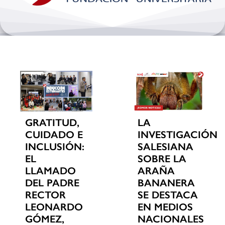
Bienestar y pastoral
Internacionalización
Investigación
Extension y desarrollo
GRATITUD,
LA
CUIDADO E
INVESTIGACIÓN
INCLUSIÓN:
SALESIANA
EL
SOBRE LA
LLAMADO
ARAÑA
DEL PADRE
BANANERA
RECTOR
SE DESTACA
LEONARDO
EN MEDIOS
GÓMEZ,
NACIONALES