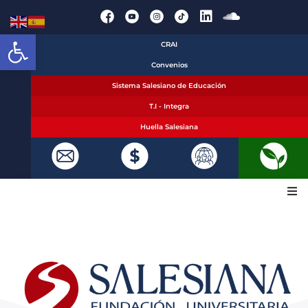
Abrir barra de herramientas
CRAI
Convenios
Sistema Salesiano de Educación
T.I - Integra
Huella Salesiana
La Fundación
Oferta académica
¡Inscríbete!