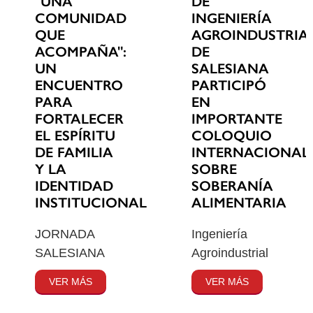
"UNA
DE
COMUNIDAD
INGENIERÍA
QUE
AGROINDUSTRIA
ACOMPAÑA":
DE
UN
SALESIANA
ENCUENTRO
PARTICIPÓ
PARA
EN
FORTALECER
IMPORTANTE
EL ESPÍRITU
COLOQUIO
DE FAMILIA
INTERNACIONAL
Y LA
SOBRE
IDENTIDAD
SOBERANÍA
INSTITUCIONAL
ALIMENTARIA
JORNADA
Ingeniería
SALESIANA
Agroindustrial
VER MÁS
VER MÁS