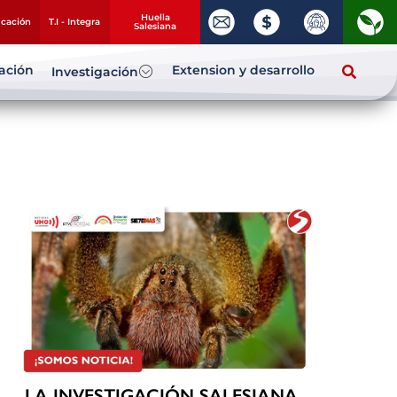
Huella
ucación
T.I - Integra
Salesiana
zación
Extension y desarrollo
Investigación
LA INVESTIGACIÓN SALESIANA