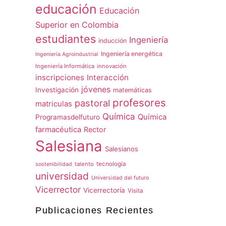
educación
Educación
Superior en Colombia
estudiantes
Ingeniería
inducción
Ingeniería energética
Ingeniería Agroindustrial
Ingeniería Informática
innovación
inscripciones
Interacción
jóvenes
Investigación
matemáticas
profesores
pastoral
matriculas
Química
Química
Programasdelfuturo
farmacéutica
Rector
Salesiana
Salesianos
talento
tecnología
sostenibilidad
universidad
Universidad del futuro
Vicerrector
Vicerrectoría
Visita
Publicaciones Recientes