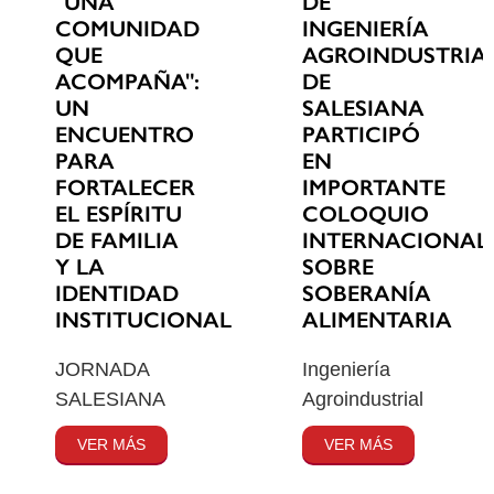
"UNA
DE
COMUNIDAD
INGENIERÍA
QUE
AGROINDUSTRIA
ACOMPAÑA":
DE
UN
SALESIANA
ENCUENTRO
PARTICIPÓ
PARA
EN
FORTALECER
IMPORTANTE
EL ESPÍRITU
COLOQUIO
DE FAMILIA
INTERNACIONAL
Y LA
SOBRE
IDENTIDAD
SOBERANÍA
INSTITUCIONAL
ALIMENTARIA
JORNADA
Ingeniería
SALESIANA
Agroindustrial
VER MÁS
VER MÁS