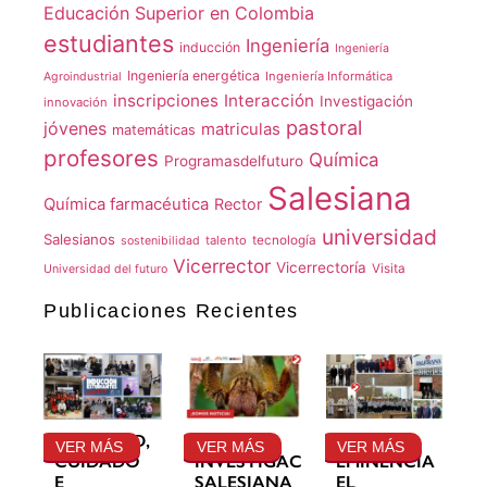
Educación Superior en Colombia
estudiantes
Ingeniería
inducción
Ingeniería
Ingeniería energética
Ingeniería Informática
Agroindustrial
inscripciones
Interacción
Investigación
innovación
pastoral
jóvenes
matriculas
matemáticas
profesores
Química
Programasdelfuturo
Salesiana
Química farmacéutica
Rector
universidad
Salesianos
talento
tecnología
sostenibilidad
Vicerrector
Vicerrectoría
Visita
Universidad del futuro
Publicaciones Recientes
GRATITUD,
LA
SU
VER MÁS
VER MÁS
VER MÁS
CUIDADO
INVESTIGACIÓN
EMINENCIA
E
SALESIANA
EL