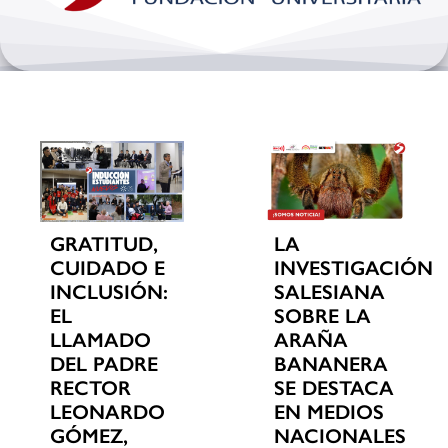
Bienestar y pastoral
Internacionalización
Investigación
Extension y desarrollo
GRATITUD,
LA
CUIDADO E
INVESTIGACIÓN
INCLUSIÓN:
SALESIANA
EL
SOBRE LA
LLAMADO
ARAÑA
DEL PADRE
BANANERA
RECTOR
SE DESTACA
LEONARDO
EN MEDIOS
GÓMEZ,
NACIONALES