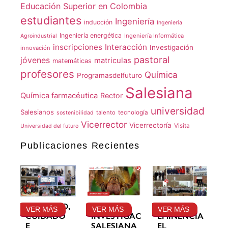
Educación Superior en Colombia
estudiantes
Ingeniería
inducción
Ingeniería
Ingeniería energética
Ingeniería Informática
Agroindustrial
inscripciones
Interacción
Investigación
innovación
pastoral
jóvenes
matriculas
matemáticas
profesores
Química
Programasdelfuturo
Salesiana
Química farmacéutica
Rector
universidad
Salesianos
talento
tecnología
sostenibilidad
Vicerrector
Vicerrectoría
Visita
Universidad del futuro
Publicaciones Recientes
GRATITUD,
LA
SU
VER MÁS
VER MÁS
VER MÁS
CUIDADO
INVESTIGACIÓN
EMINENCIA
E
SALESIANA
EL