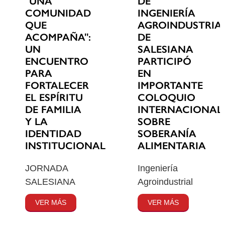
"UNA
DE
COMUNIDAD
INGENIERÍA
QUE
AGROINDUSTRIA
ACOMPAÑA":
DE
UN
SALESIANA
ENCUENTRO
PARTICIPÓ
PARA
EN
FORTALECER
IMPORTANTE
EL ESPÍRITU
COLOQUIO
DE FAMILIA
INTERNACIONAL
Y LA
SOBRE
IDENTIDAD
SOBERANÍA
INSTITUCIONAL
ALIMENTARIA
JORNADA
Ingeniería
SALESIANA
Agroindustrial
VER MÁS
VER MÁS