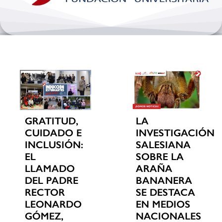
Bienestar y pastoral
Internacionalización
Investigación
Extension y desarrollo
GRATITUD,
LA
CUIDADO E
INVESTIGACIÓN
INCLUSIÓN:
SALESIANA
EL
SOBRE LA
LLAMADO
ARAÑA
DEL PADRE
BANANERA
RECTOR
SE DESTACA
LEONARDO
EN MEDIOS
GÓMEZ,
NACIONALES