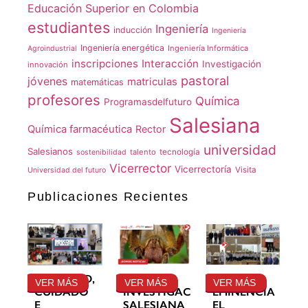
Educación Superior en Colombia
estudiantes
Ingeniería
inducción
Ingeniería
Ingeniería energética
Ingeniería Informática
Agroindustrial
inscripciones
Interacción
Investigación
innovación
pastoral
jóvenes
matriculas
matemáticas
profesores
Química
Programasdelfuturo
Salesiana
Química farmacéutica
Rector
universidad
Salesianos
talento
tecnología
sostenibilidad
Vicerrector
Vicerrectoría
Visita
Universidad del futuro
Publicaciones Recientes
GRATITUD,
LA
SU
VER MÁS
VER MÁS
VER MÁS
CUIDADO
INVESTIGACIÓN
EMINENCIA
E
SALESIANA
EL