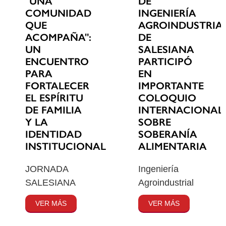
"UNA
DE
COMUNIDAD
INGENIERÍA
QUE
AGROINDUSTRIA
ACOMPAÑA":
DE
UN
SALESIANA
ENCUENTRO
PARTICIPÓ
PARA
EN
FORTALECER
IMPORTANTE
EL ESPÍRITU
COLOQUIO
DE FAMILIA
INTERNACIONAL
Y LA
SOBRE
IDENTIDAD
SOBERANÍA
INSTITUCIONAL
ALIMENTARIA
JORNADA
Ingeniería
SALESIANA
Agroindustrial
VER MÁS
VER MÁS