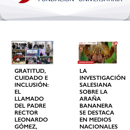
Bienestar y pastoral
Internacionalización
Investigación
Extension y desarrollo
GRATITUD,
LA
CUIDADO E
INVESTIGACIÓN
INCLUSIÓN:
SALESIANA
EL
SOBRE LA
LLAMADO
ARAÑA
DEL PADRE
BANANERA
RECTOR
SE DESTACA
LEONARDO
EN MEDIOS
GÓMEZ,
NACIONALES