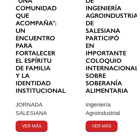
"UNA
DE
COMUNIDAD
INGENIERÍA
QUE
AGROINDUSTRIA
ACOMPAÑA":
DE
UN
SALESIANA
ENCUENTRO
PARTICIPÓ
PARA
EN
FORTALECER
IMPORTANTE
EL ESPÍRITU
COLOQUIO
DE FAMILIA
INTERNACIONAL
Y LA
SOBRE
IDENTIDAD
SOBERANÍA
INSTITUCIONAL
ALIMENTARIA
JORNADA
Ingeniería
SALESIANA
Agroindustrial
VER MÁS
VER MÁS