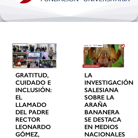
Bienestar y pastoral
Internacionalización
Investigación
Extension y desarrollo
GRATITUD,
LA
CUIDADO E
INVESTIGACIÓN
INCLUSIÓN:
SALESIANA
EL
SOBRE LA
LLAMADO
ARAÑA
DEL PADRE
BANANERA
RECTOR
SE DESTACA
LEONARDO
EN MEDIOS
GÓMEZ,
NACIONALES