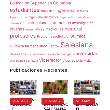
Educación Superior en Colombia
estudiantes
Ingeniería
inducción
Ingeniería
Ingeniería energética
Ingeniería Informática
Agroindustrial
inscripciones
Interacción
Investigación
innovación
pastoral
jóvenes
matriculas
matemáticas
profesores
Química
Programasdelfuturo
Salesiana
Química farmacéutica
Rector
universidad
Salesianos
talento
tecnología
sostenibilidad
Vicerrector
Vicerrectoría
Visita
Universidad del futuro
Publicaciones Recientes
GRATITUD,
LA
SU
VER MÁS
VER MÁS
VER MÁS
CUIDADO
INVESTIGACIÓN
EMINENCIA
E
SALESIANA
EL