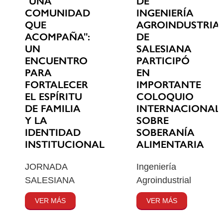
"UNA
DE
COMUNIDAD
INGENIERÍA
QUE
AGROINDUSTRIA
ACOMPAÑA":
DE
UN
SALESIANA
ENCUENTRO
PARTICIPÓ
PARA
EN
FORTALECER
IMPORTANTE
EL ESPÍRITU
COLOQUIO
DE FAMILIA
INTERNACIONAL
Y LA
SOBRE
IDENTIDAD
SOBERANÍA
INSTITUCIONAL
ALIMENTARIA
JORNADA
Ingeniería
SALESIANA
Agroindustrial
VER MÁS
VER MÁS