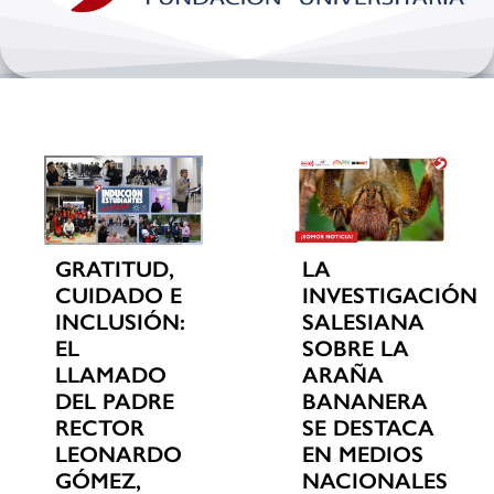
Bienestar y pastoral
Internacionalización
Investigación
Extension y desarrollo
GRATITUD,
LA
CUIDADO E
INVESTIGACIÓN
INCLUSIÓN:
SALESIANA
EL
SOBRE LA
LLAMADO
ARAÑA
DEL PADRE
BANANERA
RECTOR
SE DESTACA
LEONARDO
EN MEDIOS
GÓMEZ,
NACIONALES