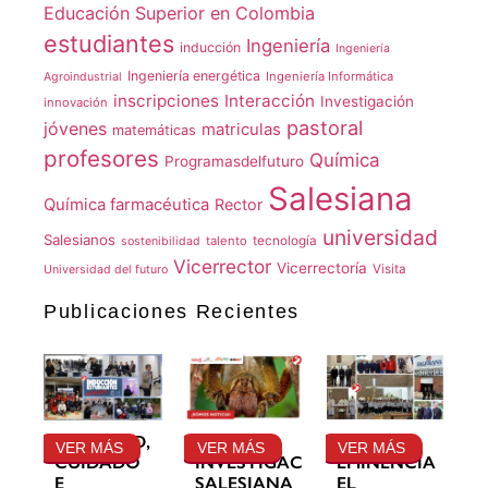
Educación Superior en Colombia
estudiantes
Ingeniería
inducción
Ingeniería
Ingeniería energética
Ingeniería Informática
Agroindustrial
inscripciones
Interacción
Investigación
innovación
pastoral
jóvenes
matriculas
matemáticas
profesores
Química
Programasdelfuturo
Salesiana
Química farmacéutica
Rector
universidad
Salesianos
talento
tecnología
sostenibilidad
Vicerrector
Vicerrectoría
Visita
Universidad del futuro
Publicaciones Recientes
GRATITUD,
LA
SU
VER MÁS
VER MÁS
VER MÁS
CUIDADO
INVESTIGACIÓN
EMINENCIA
E
SALESIANA
EL