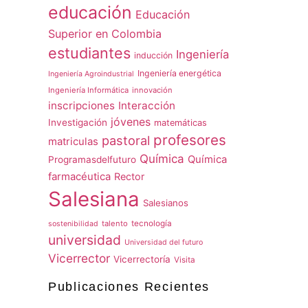
educación
Educación
Superior en Colombia
estudiantes
Ingeniería
inducción
Ingeniería energética
Ingeniería Agroindustrial
Ingeniería Informática
innovación
inscripciones
Interacción
jóvenes
Investigación
matemáticas
profesores
pastoral
matriculas
Química
Química
Programasdelfuturo
farmacéutica
Rector
Salesiana
Salesianos
talento
tecnología
sostenibilidad
universidad
Universidad del futuro
Vicerrector
Vicerrectoría
Visita
Publicaciones Recientes