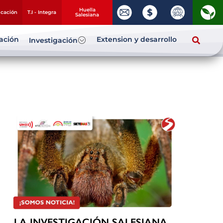
Huella
ucación
T.I - Integra
Salesiana
zación
Extension y desarrollo
Investigación
LA INVESTIGACIÓN SALESIANA