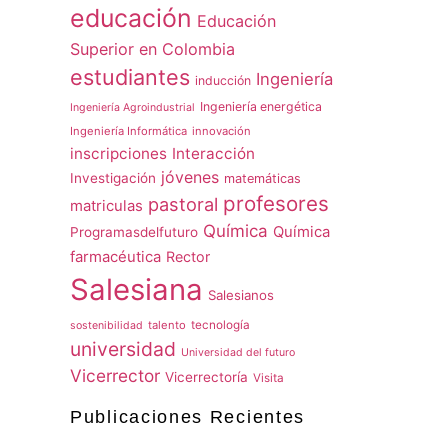
educación
Educación
Superior en Colombia
estudiantes
Ingeniería
inducción
Ingeniería energética
Ingeniería Agroindustrial
Ingeniería Informática
innovación
inscripciones
Interacción
jóvenes
Investigación
matemáticas
profesores
pastoral
matriculas
Química
Química
Programasdelfuturo
farmacéutica
Rector
Salesiana
Salesianos
talento
tecnología
sostenibilidad
universidad
Universidad del futuro
Vicerrector
Vicerrectoría
Visita
Publicaciones Recientes