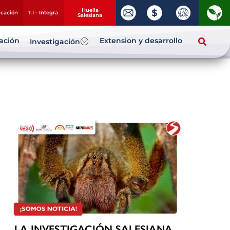
Huella
ucación
T.I - Integra
Salesiana
zación
Extension y desarrollo
Investigación
LA INVESTIGACIÓN SALESIANA