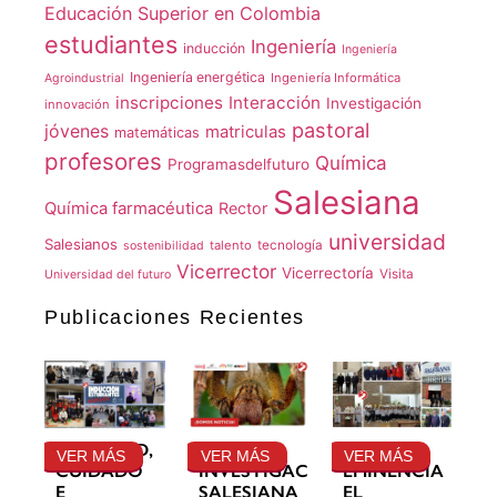
Educación Superior en Colombia
estudiantes
Ingeniería
inducción
Ingeniería
Ingeniería energética
Ingeniería Informática
Agroindustrial
inscripciones
Interacción
Investigación
innovación
pastoral
jóvenes
matriculas
matemáticas
profesores
Química
Programasdelfuturo
Salesiana
Química farmacéutica
Rector
universidad
Salesianos
talento
tecnología
sostenibilidad
Vicerrector
Vicerrectoría
Visita
Universidad del futuro
Publicaciones Recientes
GRATITUD,
LA
SU
VER MÁS
VER MÁS
VER MÁS
CUIDADO
INVESTIGACIÓN
EMINENCIA
E
SALESIANA
EL