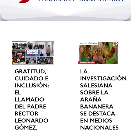
Bienestar y pastoral
Internacionalización
Investigación
Extension y desarrollo
GRATITUD,
LA
CUIDADO E
INVESTIGACIÓN
INCLUSIÓN:
SALESIANA
EL
SOBRE LA
LLAMADO
ARAÑA
DEL PADRE
BANANERA
RECTOR
SE DESTACA
LEONARDO
EN MEDIOS
GÓMEZ,
NACIONALES