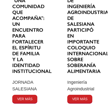
"UNA
DE
COMUNIDAD
INGENIERÍA
QUE
AGROINDUSTRIA
ACOMPAÑA":
DE
UN
SALESIANA
ENCUENTRO
PARTICIPÓ
PARA
EN
FORTALECER
IMPORTANTE
EL ESPÍRITU
COLOQUIO
DE FAMILIA
INTERNACIONAL
Y LA
SOBRE
IDENTIDAD
SOBERANÍA
INSTITUCIONAL
ALIMENTARIA
JORNADA
Ingeniería
SALESIANA
Agroindustrial
VER MÁS
VER MÁS