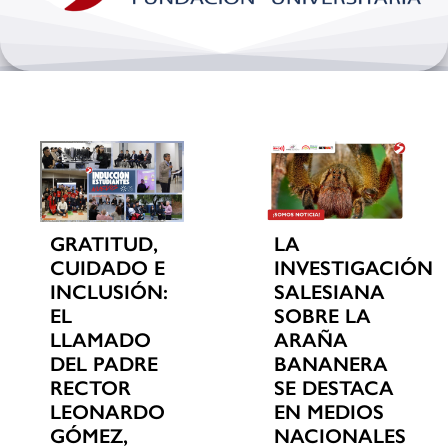
Bienestar y pastoral
Internacionalización
Investigación
Extension y desarrollo
GRATITUD,
LA
CUIDADO E
INVESTIGACIÓN
INCLUSIÓN:
SALESIANA
EL
SOBRE LA
LLAMADO
ARAÑA
DEL PADRE
BANANERA
RECTOR
SE DESTACA
LEONARDO
EN MEDIOS
GÓMEZ,
NACIONALES