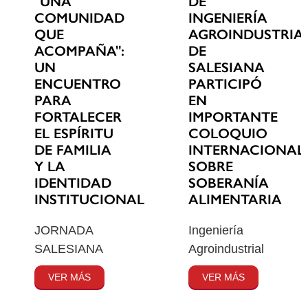
"UNA
DE
COMUNIDAD
INGENIERÍA
QUE
AGROINDUSTRIA
ACOMPAÑA":
DE
UN
SALESIANA
ENCUENTRO
PARTICIPÓ
PARA
EN
FORTALECER
IMPORTANTE
EL ESPÍRITU
COLOQUIO
DE FAMILIA
INTERNACIONAL
Y LA
SOBRE
IDENTIDAD
SOBERANÍA
INSTITUCIONAL
ALIMENTARIA
JORNADA
Ingeniería
SALESIANA
Agroindustrial
VER MÁS
VER MÁS