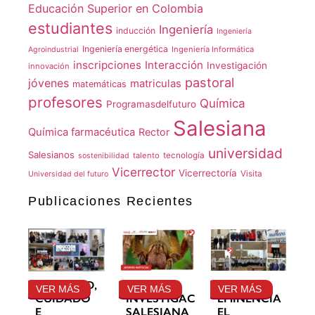
Educación Superior en Colombia
estudiantes
Ingeniería
inducción
Ingeniería
Ingeniería energética
Ingeniería Informática
Agroindustrial
inscripciones
Interacción
Investigación
innovación
pastoral
jóvenes
matriculas
matemáticas
profesores
Química
Programasdelfuturo
Salesiana
Química farmacéutica
Rector
universidad
Salesianos
talento
tecnología
sostenibilidad
Vicerrector
Vicerrectoría
Visita
Universidad del futuro
Publicaciones Recientes
GRATITUD,
LA
SU
VER MÁS
VER MÁS
VER MÁS
CUIDADO
INVESTIGACIÓN
EMINENCIA
E
SALESIANA
EL