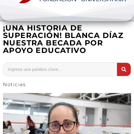
Bienestar y pastoral
¡UNA HISTORIA DE
Internacionalización
SUPERACIÓN! BLANCA DÍAZ
NUESTRA BECADA POR
Investigación
APOYO EDUCATIVO
Extension y desarrollo
Noticias