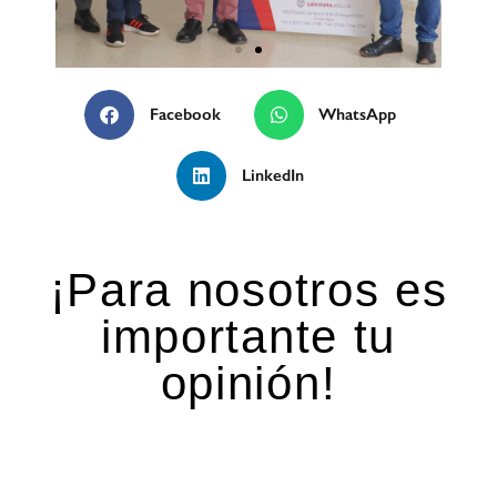
Administrativos de
Facebook
WhatsApp
SALESIANA junto al profesor
Hartwig Weber.
LinkedIn
¡Para nosotros es
importante tu
opinión!
Deja una respuesta