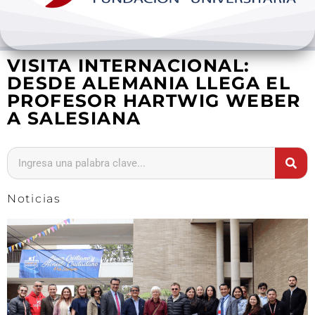
Bienestar y pastoral
VISITA INTERNACIONAL:
Internacionalización
DESDE ALEMANIA LLEGA EL
PROFESOR HARTWIG WEBER
Investigación
A SALESIANA
Extension y desarrollo
Noticias