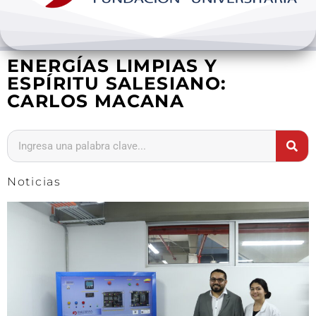
Bienestar y pastoral
ENERGÍAS LIMPIAS Y
Internacionalización
ESPÍRITU SALESIANO:
CARLOS MACANA
Investigación
Extension y desarrollo
Noticias